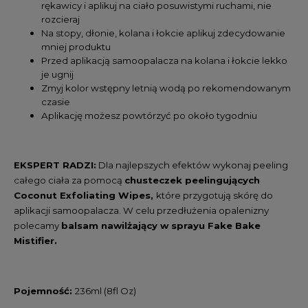
rękawicy i aplikuj na ciało posuwistymi ruchami, nie
rozcieraj
Na stopy, dłonie, kolana i łokcie aplikuj zdecydowanie
mniej produktu
Przed aplikacją samoopalacza na kolana i łokcie lekko
je ugnij
Zmyj kolor wstępny letnią wodą po rekomendowanym
czasie
Aplikację możesz powtórzyć po około tygodniu
EKSPERT RADZI:
Dla najlepszych efektów wykonaj peeling
całego ciała za pomocą
chusteczek peelingujących
Coconut Exfoliating Wipes,
które przygotują skórę do
aplikacji samoopalacza. W celu przedłużenia opalenizny
polecamy
balsam nawilżający w sprayu Fake Bake
Mistifier.
Pojemność:
236ml (8fl Oz)