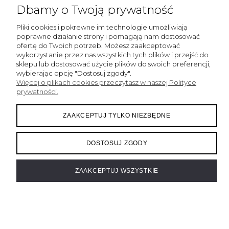
Dbamy o Twoją prywatność
Sklep internetowy Fake Bake | ul. Pańska 98/204, 00-837
Pliki cookies i pokrewne im technologie umożliwiają
Warszawa |
info@fakebake.pl
|
508 268 867
| NIP:
poprawne działanie strony i pomagają nam dostosować
5262304494 | REGON: 141617180
ofertę do Twoich potrzeb. Możesz zaakceptować
wykorzystanie przez nas wszystkich tych plików i przejść do
sklepu lub dostosować użycie plików do swoich preferencji,
wybierając opcję "Dostosuj zgody".
Więcej o plikach cookies przeczytasz w naszej Polityce
prywatności.
ZAAKCEPTUJ TYLKO NIEZBĘDNE
projekt i realizacja:
DOSTOSUJ ZGODY
oprogramowanie:
eSklep home.pl
Ustawienia plików cookies
ZAAKCEPTUJ WSZYSTKIE
Sklep internetowy Shoper.pl