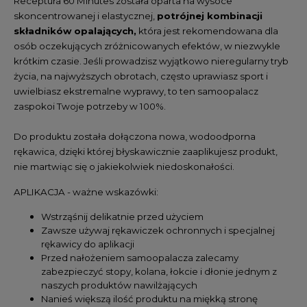
Receptura 60 Minutes została oparta na wysoce
skoncentrowanej i elastycznej,
potrójnej kombinacji
składników opalających,
która jest rekomendowana dla
osób oczekujących zróżnicowanych efektów, w niezwykle
krótkim czasie. Jeśli prowadzisz wyjątkowo nieregularny tryb
życia, na najwyższych obrotach, często uprawiasz sport i
uwielbiasz ekstremalne wyprawy, to ten samoopalacz
zaspokoi Twoje potrzeby w 100%.
Do produktu została dołączona nowa, wodoodporna
rękawica, dzięki której błyskawicznie zaaplikujesz produkt,
nie martwiąc się o jakiekolwiek niedoskonałości.
APLIKACJA - ważne wskazówki:
Wstrząśnij delikatnie przed użyciem
Zawsze używaj rękawiczek ochronnych i specjalnej
rękawicy do aplikacji
Przed nałożeniem samoopalacza zalecamy
zabezpieczyć stopy, kolana, łokcie i dłonie jednym z
naszych produktów nawilżających
Nanieś większą ilość produktu na miękką stronę