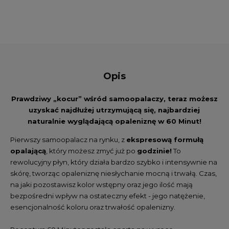
Opis
Prawdziwy „kocur” wśród samoopalaczy, teraz możesz
uzyskać najdłużej utrzymującą się, najbardziej
naturalnie wyglądającą opaleniznę w 60 Minut!
Pierwszy samoopalacz na rynku, z
ekspresową formułą
opalającą
, który możesz zmyć już po
godzinie!
To
rewolucyjny płyn, który działa bardzo szybko i intensywnie na
skórę, tworząc opaleniznę niesłychanie mocną i trwałą. Czas,
na jaki pozostawisz kolor wstępny oraz jego ilość mają
bezpośredni wpływ na ostateczny efekt - jego natężenie,
esencjonalność koloru oraz trwałość opalenizny.