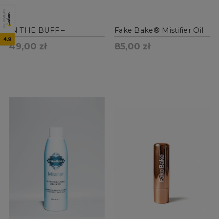
SEE REVIEWS
IN THE BUFF –
Fake Bake® Mistifier Oil
dwustronna rękawica
Free - mgiełka
4.9
49,00 zł
85,00 zł
peelengująca
nawilżająca + aplikator
(177ml)
DO KOSZYKA
DO KOSZYKA