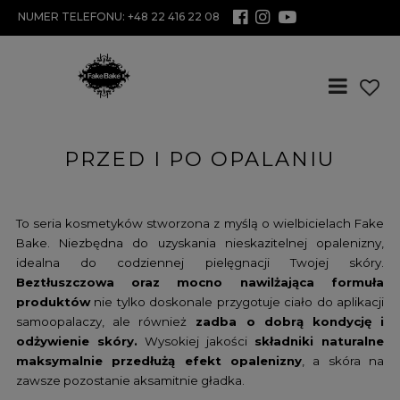
NUMER TELEFONU: +48 22 416 22 08
PRZED I PO OPALANIU
To seria kosmetyków stworzona z myślą o wielbicielach Fake
Bake. Niezbędna do uzyskania nieskazitelnej opalenizny,
idealna do codziennej pielęgnacji Twojej skóry.
Beztłuszczowa oraz mocno nawilżająca formuła
produktów
nie tylko doskonale przygotuje ciało do aplikacji
samoopalaczy, ale również
zadba o dobrą kondycję i
odżywienie skóry.
Wysokiej jakości
składniki naturalne
maksymalnie przedłużą efekt opalenizny
, a skóra na
zawsze pozostanie aksamitnie gładka.