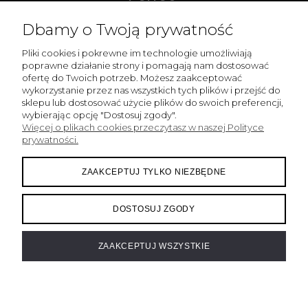
Dbamy o Twoją prywatność
MOJE KONTO
Pliki cookies i pokrewne im technologie umożliwiają
INFORMACJE
poprawne działanie strony i pomagają nam dostosować
ofertę do Twoich potrzeb. Możesz zaakceptować
wykorzystanie przez nas wszystkich tych plików i przejść do
sklepu lub dostosować użycie plików do swoich preferencji,
Sklep internetowy Fake Bake | ul. Pańska 98/204, 00-837
wybierając opcję "Dostosuj zgody".
Warszawa |
info@fakebake.pl
|
508 268 867
| NIP:
Więcej o plikach cookies przeczytasz w naszej Polityce
5262304494 | REGON: 141617180
prywatności.
ZAAKCEPTUJ TYLKO NIEZBĘDNE
DOSTOSUJ ZGODY
ZAAKCEPTUJ WSZYSTKIE
projekt i realizacja:
oprogramowanie:
eSklep home.pl
Ustawienia plików cookies