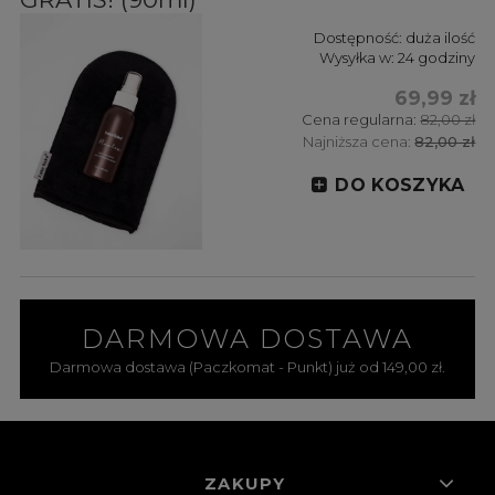
Dostępność:
duża ilość
Wysyłka w:
24 godziny
69,99 zł
Cena regularna:
82,00 zł
Najniższa cena:
82,00 zł
DO KOSZYKA
DARMOWA DOSTAWA
Darmowa dostawa (Paczkomat - Punkt) już od 149,00 zł.
ZAKUPY