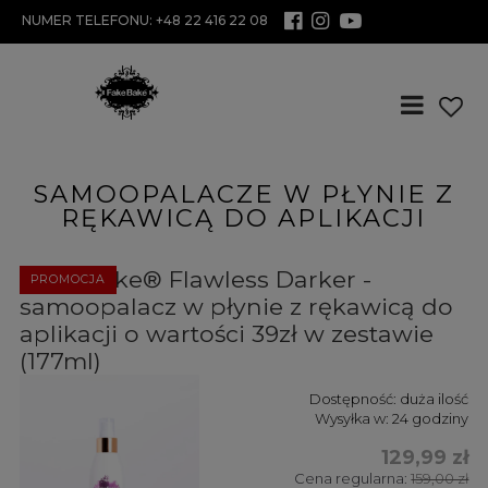
NUMER TELEFONU: +48 22 416 22 08
SAMOOPALACZE W PŁYNIE Z
RĘKAWICĄ DO APLIKACJI
Fake Bake® Flawless Darker -
PROMOCJA
samoopalacz w płynie z rękawicą do
aplikacji o wartości 39zł w zestawie
(177ml)
Dostępność:
duża ilość
Wysyłka w:
24 godziny
129,99 zł
Cena regularna:
159,00 zł