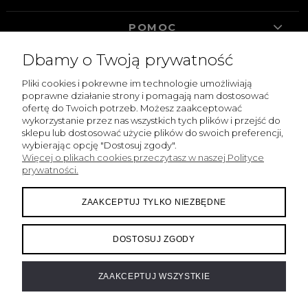
POMOC
Dbamy o Twoją prywatność
MOJE KONTO
Pliki cookies i pokrewne im technologie umożliwiają
INFORMACJE
poprawne działanie strony i pomagają nam dostosować
ofertę do Twoich potrzeb. Możesz zaakceptować
wykorzystanie przez nas wszystkich tych plików i przejść do
sklepu lub dostosować użycie plików do swoich preferencji,
Sklep internetowy Fake Bake | ul. Pańska 98/204, 00-837
wybierając opcję "Dostosuj zgody".
Warszawa |
info@fakebake.pl
|
508 268 867
| NIP:
Więcej o plikach cookies przeczytasz w naszej Polityce
5262304494 | REGON: 141617180
prywatności.
ZAAKCEPTUJ TYLKO NIEZBĘDNE
DOSTOSUJ ZGODY
ZAAKCEPTUJ WSZYSTKIE
projekt i realizacja:
oprogramowanie:
eSklep home.pl