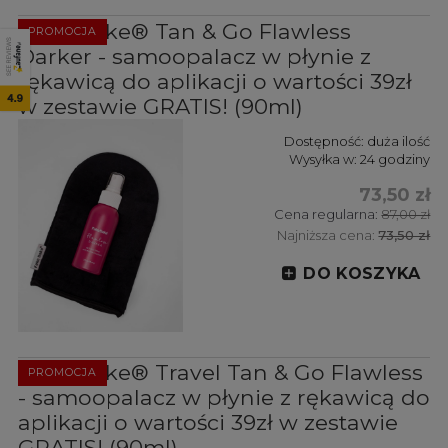
Fake Bake® Tan & Go Flawless
PROMOCJA
SEE REVIEWS
Darker - samoopalacz w płynie z
rękawicą do aplikacji o wartości 39zł
4.9
w zestawie GRATIS! (90ml)
Dostępność:
duża ilość
Wysyłka w:
24 godziny
73,50 zł
Cena regularna:
87,00 zł
Najniższa cena:
73,50 zł
DO KOSZYKA
Fake Bake® Travel Tan & Go Flawless
PROMOCJA
- samoopalacz w płynie z rękawicą do
aplikacji o wartości 39zł w zestawie
GRATIS! (90ml)