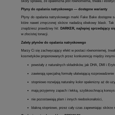
skóry sprawia, że opalenizna jest równomierna, trwała i estet
Płyny do opalania natryskowego — dostępne warianty
Płyny do opalania natryskowego marki Fake Bake dostępne są 
które nawet zmęczonej skórze nadadzą oliwkowy blask. Tak 
znajdziesz prawdziwy hit:
DARKER, najlepiej sprzedający si
w złocistej tonacji.
Zalety płynów do opalania natryskowego
Marzy Ci się zachwycający efekt w postaci równomiernej, trwał
kosmetyków proponowanych przez konkurencję między innymi 
powstały z naturalnych składników, jak DHA, DMI i Eryt
zawierają specjalną formułę ułatwiającą rozprowadzenie
stopniowo rozwijają naturalny kolor opalenizny aż do u
mają przyjemny zapach i lekką, szybkoschnącą konsys
nie pozostawiają plam i innych niedoskonałości,
blakną stopniowo, przez cały czas zapewniając skórze 