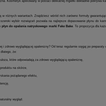
yczna. Kosmetyk aplikowany w postaci delikatnej mgiełki dokładnie pokrywa ka
w różnych wariantach. Znajdziesz wśród nich zarówno formuły gwarantujące
szeroki wybór rozwiązań pozwala na najlepsze dopasowanie płynu do kar
ę płyn do opalania natryskowego marki Fake Bake
. To propozycja dla ka
ej i zdrowo wyglądającej opalenizny? Od teraz regularnie sięgaj po prepara
dlatego, że:
ruloza, które odpowiadają za zdrowo wyglądającą opaleniznę,
 produktu na skórze,
zyskania pożądanego efektu,
tencję,
naturalny wygląd.