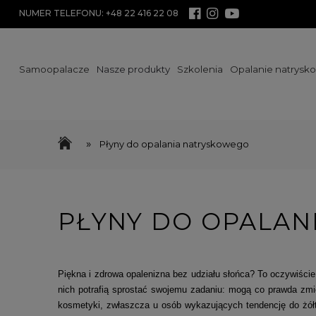
NUMER TELEFONU: +48 22 416 22 08
Samoopalacze
Nasze produkty
Szkolenia
Opalanie natrysk
Promocje
»
Płyny do opalania natryskowego
PŁYNY DO OPALAN
Piękna i zdrowa opalenizna bez udziału słońca? To oczywiście
nich potrafią sprostać swojemu zadaniu: mogą co prawda zmie
kosmetyki, zwłaszcza u osób wykazujących tendencję do żół