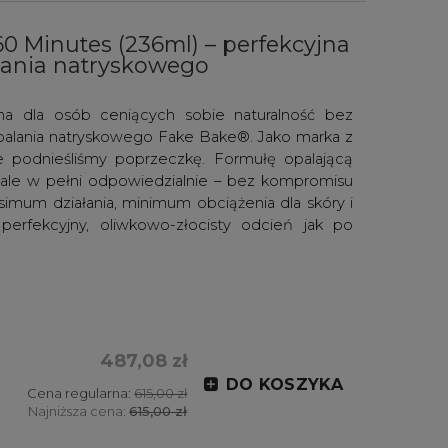
 Minutes (236ml) – perfekcyjna
lania natryskowego
a dla osób ceniących sobie naturalność bez
palania natryskowego Fake Bake®. Jako marka z
e podnieśliśmy poprzeczkę. Formułę opalającą
, ale w pełni odpowiedzialnie – bez kompromisu
simum działania, minimum obciążenia dla skóry i
perfekcyjny, oliwkowo-złocisty odcień jak po
487,08 zł
DO KOSZYKA
Cena regularna:
615,00 zł
Najniższa cena:
615,00 zł