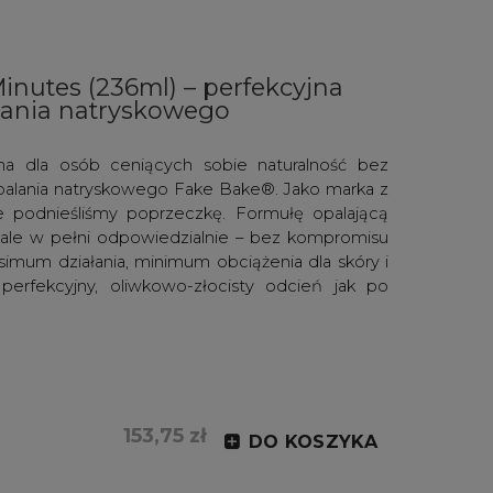
nutes (236ml) – perfekcyjna
lania natryskowego
a dla osób ceniących sobie naturalność bez
palania natryskowego Fake Bake®. Jako marka z
e podnieśliśmy poprzeczkę. Formułę opalającą
, ale w pełni odpowiedzialnie – bez kompromisu
simum działania, minimum obciążenia dla skóry i
perfekcyjny, oliwkowo-złocisty odcień jak po
153,75 zł
DO KOSZYKA