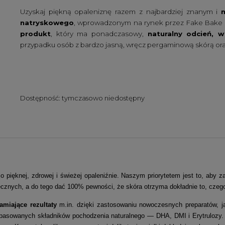
Uzyskaj piękną opaleniznę razem z najbardziej znanym i
natryskowego
, wprowadzonym na rynek przez Fake Bake w
produkt
, który ma ponadczasowy,
naturalny odcień, w
przypadku osób z bardzo jasną, wręcz pergaminową skórą oraz 
Dostępność:
tymczasowo niedostępny
 pięknej, zdrowej i świeżej opaleniźnie. Naszym priorytetem jest to, aby 
necznych, a do tego dać 100% pewności, że skóra otrzyma dokładnie to, czego
miające rezultaty
m.in. dzięki zastosowaniu nowoczesnych preparatów, ja
dopasowanych składników pochodzenia naturalnego — DHA, DMI i Erytruloz