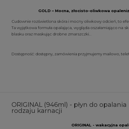
GOLD – Mocna, złocisto-oliwkowa opaleniz
Cudownie rozświetlona skóra i mocny oliwkowy odcień, to ef
Ta wyjątkowa formuła opalająca, wygląda oszałamiająco na skórze
..
blasku oraz maskując drobne zmarszczki.
Dostępność:
dostępny, zamówienia przyjmujemy mailowo, telefo
ORIGINAL (946ml) - płyn do opalani
rodzaju karnacji
ORIGINAL - wakacyjna opal