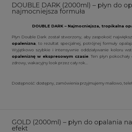
DOUBLE DARK (2000ml) – płyn do op
najmocniejsza formuła
DOUBLE DARK – Najmocniejsza, tropikalna opa
Płyn Double Dark został stworzony, aby zaspokoić największ
opalenizna
, to rezultat specjalnej, potrójnej formuły o
Wyjątkowo szybkie i intensywnie oddziaływanie koloru ws
opaleniznę w ekspresowym czasie
. Ten płyn pokochały 
zdrowy, wakacyjny look przez cały rok...
Dostępność:
dostępny, zamówienia przyjmujemy mailowo, telefo
GOLD (2000ml) – płyn do opalania na
efekt