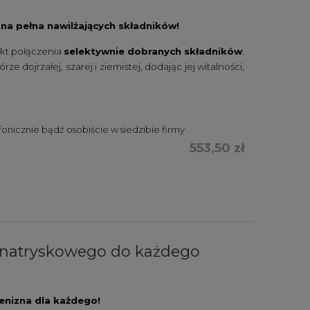
na pełna nawilżających składników!
ekt połączenia
selektywnie dobranych składników
.
 dojrzałej, szarej i ziemistej, dodając jej witalności,
nicznie bądź osobiście w siedzibie firmy
553,50 zł
a natryskowego do każdego
enizna dla każdego!