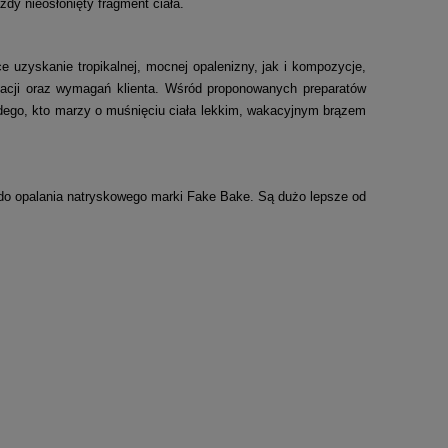
żdy nieosłonięty fragment ciała.
 uzyskanie tropikalnej, mocnej opalenizny, jak i kompozycje,
nacji oraz wymagań klienta. Wśród proponowanych preparatów
żdego, kto marzy o muśnięciu ciała lekkim, wakacyjnym brązem
ty do opalania natryskowego marki Fake Bake. Są dużo lepsze od