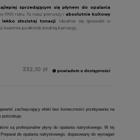
najlepiej sprzedającym się płynem do opalania
 1995 roku. To nasz pierwszy i
absolutnie kultowy
 lekko złocistej tonacji
. Idealnie się sprawdzi w
świetnie podkreśli średnią karnację...
332,10 zł
powiadom o dostępności
zapewnić zachwycający efekt bez konieczności przebywania na
 potrzebuje.
kimi są profesjonalne płyny do opalania natryskowego. W tej
y. Preparat do opalania natryskowego, dopasowany do wymagań