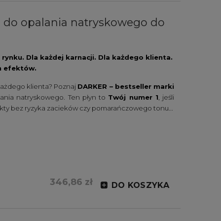
n do opalania natryskowego do
rynku. Dla każdej karnacji. Dla każdego klienta.
h efektów.
każdego klienta? Poznaj
DARKER – bestseller marki
lania natryskowego. Ten płyn to
Twój numer 1
, jeśli
fekty bez ryzyka zacieków czy pomarańczowego tonu...
346,86 zł
DO KOSZYKA