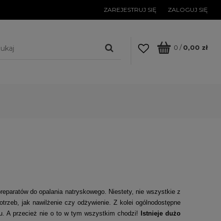
ZAREJESTRUJ SIĘ
ZALOGUJ SIĘ
0
/
0,00 zł
reparatów do opalania natryskowego. Niestety, nie wszystkie z
trzeb, jak nawilżenie czy odżywienie. Z kolei ogólnodostępne
. A przecież nie o to w tym wszystkim chodzi!
Istnieje dużo