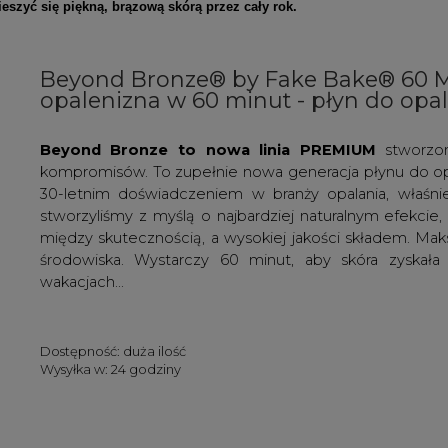
eszyć się piękną, brązową skórą przez cały rok.
Beyond Bronze® by Fake Bake® 60 Mi
opalenizna w 60 minut - płyn do opa
Beyond Bronze to nowa linia PREMIUM
stworzon
kompromisów. To zupełnie nowa generacja płynu do o
30-letnim doświadczeniem w branży opalania, właśni
stworzyliśmy z myślą o najbardziej naturalnym efekcie
między skutecznością, a wysokiej jakości składem. Mak
środowiska. Wystarczy 60 minut, aby skóra zyskała 
wakacjach...
Dostępność:
duża ilość
Wysyłka w:
24 godziny