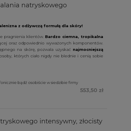
alania natryskowego
lenizna z odżywczą formułą dla skóry!
e pragnienia klientów.
Bardzo ciemna, tropikalna
palającej oraz odpowiednio wyważonych komponentów.
tępnego na skórę, pozwala uzyskać
najmocniejszą
osoby, których ciało nigdy nie blednie i cenią sobie
nicznie bądź osobiście w siedzibie firmy
553,50 zł
tryskowego intensywny, złocisty