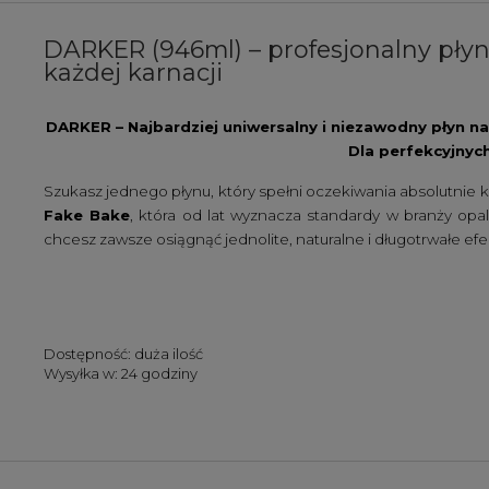
DARKER (946ml) – profesjonalny pły
każdej karnacji
DARKER – Najbardziej uniwersalny i niezawodny płyn na 
Dla perfekcyjnyc
Szukasz jednego płynu, który spełni oczekiwania absolutnie 
Fake Bake
, która od lat wyznacza standardy w branży opa
chcesz zawsze osiągnąć jednolite, naturalne i długotrwałe e
Dostępność:
duża ilość
Wysyłka w:
24 godziny