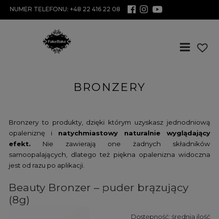
NUMER TELEFONU: +48 22 416 22 08
BRONZERY
Bronzery to produkty, dzięki którym uzyskasz jednodniową
opaleniznę i
natychmiastowy naturalnie wyglądający
efekt.
Nie zawierają one żadnych składników
samoopalających, dlatego też piękna opalenizna widoczna
jest od razu po aplikacji.
Beauty Bronzer – puder brązujący
(8g)
Dostępność:
średnia ilość