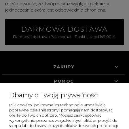
mieć pewność, że Twój makijaż wygląda pięknie, a
jednocześnie skóra jest odpowiednio chroniona.
DARMOWA DOSTAWA
Darmowa dostawa (Paczkomat - Punkt) już od 149,00 zł.
ZAKUPY
POMOC
Dbamy o Twoją prywatność
MOJE KONTO
Pliki cookies i pokrewne im technologie umożliwiają
INFORMACJE
poprawne działanie strony i pomagają nam dostosować
ofertę do Twoich potrzeb. Możesz zaakceptować
wykorzystanie przez nas wszystkich tych plików i przejść do
sklepu lub dostosować użycie plików do swoich preferencji,
Sklep internetowy Fake Bake | ul. Pańska 98/204, 00-837